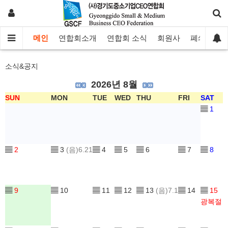
메인
연합회소개
연합회 소식
회원사
폐쇄몰
소식&공지
2026년 8월
SUN
MON
TUE
WED
THU
FRI
SAT
▤
1
▤
2
▤
3
(음)6.21
▤
4
▤
5
▤
6
▤
7
▤
8
▤
9
▤
10
▤
11
▤
12
▤
13
(음)7.1
▤
14
▤
15
광복절