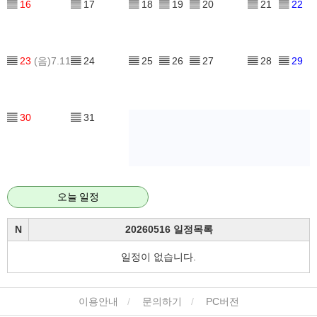
▤
16
▤
17
▤
18
▤
19
▤
20
▤
21
▤
22
▤
23
(음)7.11
▤
24
▤
25
▤
26
▤
27
▤
28
▤
29
▤
30
▤
31
오늘 일정
N
20260516 일정목록
일정이 없습니다.
이용안내
문의하기
PC버전