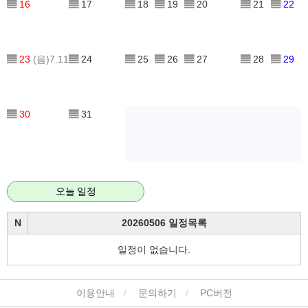
▤
16
▤
17
▤
18
▤
19
▤
20
▤
21
▤
22
▤
23
(음)7.11
▤
24
▤
25
▤
26
▤
27
▤
28
▤
29
▤
30
▤
31
오늘 일정
N
20260506 일정목록
일정이 없습니다.
이용안내
문의하기
PC버전