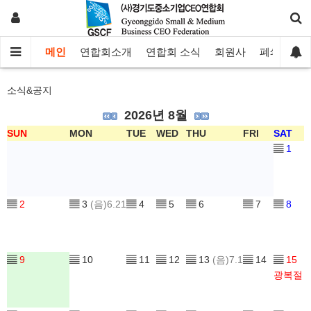
메인
연합회소개
연합회 소식
회원사
폐쇄몰
소식&공지
2026년 8월
SUN
MON
TUE
WED
THU
FRI
SAT
▤
1
▤
2
▤
3
(음)6.21
▤
4
▤
5
▤
6
▤
7
▤
8
▤
9
▤
10
▤
11
▤
12
▤
13
(음)7.1
▤
14
▤
15
광복절