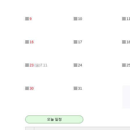
▤
9
▤
10
▤
1
▤
16
▤
17
▤
1
▤
23
(음)7.11
▤
24
▤
2
▤
30
▤
31
오늘 일정