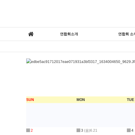
연합회소개
연합회 소
SUN
MON
TUE
▤
2
▤
3
(음)6.21
▤
4