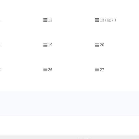
1
▤
12
▤
13
(음)7.1
8
▤
19
▤
20
5
▤
26
▤
27