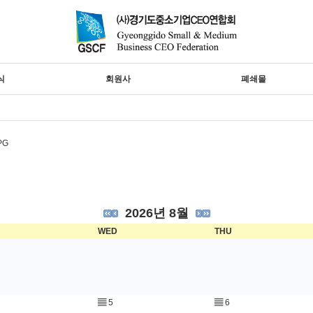
식
회원사
폐쇄몰
2026년 8월
WED
THU
▤
5
▤
6