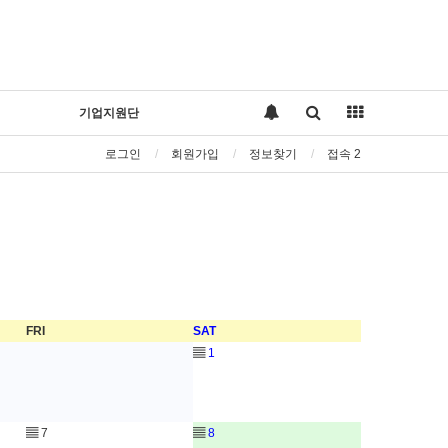
기업지원단
로그인
회원가입
정보찾기
접속 2
FRI
SAT
▤
1
▤
7
▤
8