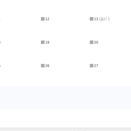
1
▤
12
▤
13
(음)7.1
8
▤
19
▤
20
5
▤
26
▤
27