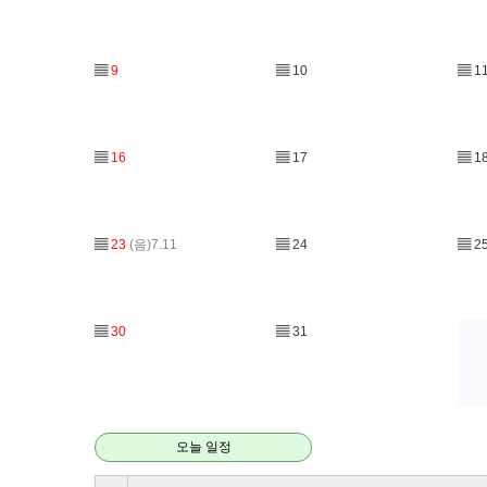
▤
9
▤
10
▤
1
▤
16
▤
17
▤
1
▤
23
(음)7.11
▤
24
▤
2
▤
30
▤
31
오늘 일정