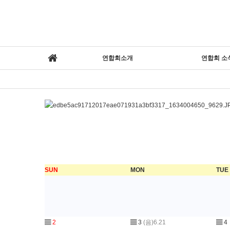
연합회소개
연합회 소
SUN
MON
TUE
▤
2
▤
3
(음)6.21
▤
4