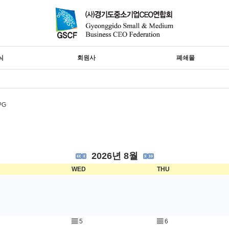
식
회원사
폐쇄몰
2026년 8월
WED
THU
▤
5
▤
6