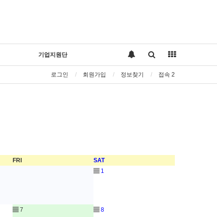
기업지원단
로그인
회원가입
정보찾기
접속 2
FRI
SAT
▤
1
▤
7
▤
8