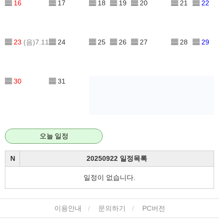
▤
16
▤
17
▤
18
▤
19
▤
20
▤
21
▤
22
▤
23
(음)7.11
▤
24
▤
25
▤
26
▤
27
▤
28
▤
29
▤
30
▤
31
오늘 일정
N
20250922 일정목록
일정이 없습니다.
이용안내
문의하기
PC버전