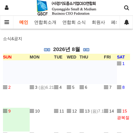
메인
연합회소개
연합회 소식
회원사
폐쇄몰
소식&공지
2026년 8월
SUN
MON
TUE
WED
THU
FRI
SAT
▤
1
▤
2
▤
3
(음)6.21
▤
4
▤
5
▤
6
▤
7
▤
8
▤
9
▤
10
▤
11
▤
12
▤
13
(음)7.1
▤
14
▤
15
광복절